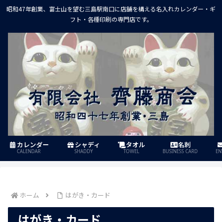
昭和47年創業、富士山を望む三島駅南口に店舗を構える名入れカレンダー・ギ
フト・各種印刷の専門店です。
カレンダー
シャディ
タオル
名刺
CALENDAR
SHADDY
TOWEL
BUSINESS CARD
EN
ホーム
はがき・カード
はがき・カード